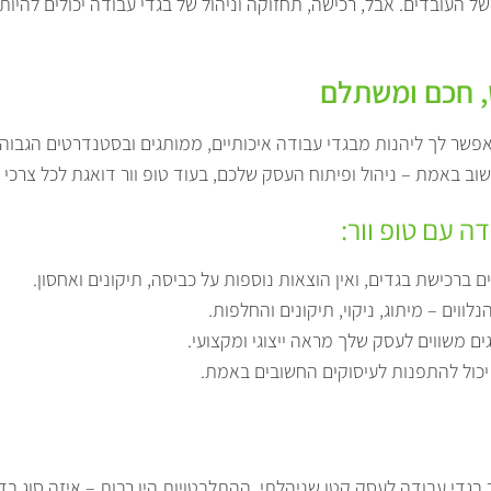
ל העובדים. אבל, רכישה, תחזוקה וניהול של בגדי עבודה יכולים להיו
ט, חכם ומשתלם
פשר לך ליהנות מבגדי עבודה איכותיים, ממותגים ובסטנדרטים הגבוהי
באמת – ניהול ופיתוח העסק שלכם, בעוד טופ וור דואגת לכל צרכי ה
ה עם טופ וור:
 ברכישת בגדים, ואין הוצאות נוספות על כביסה, תיקונים ואחסון.
ווים – מיתוג, ניקוי, תיקונים והחלפות.
ם משווים לעסק שלך מראה ייצוגי ומקצועי.
יכול להתפנות לעיסוקים החשובים באמת.
די עבודה לעסק קטן שניהלתי. ההתלבטויות היו רבות – איזה סוג בד לב