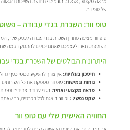
מראה מקצועי, אלא גם תורמים לתחושת השייכות והגאווה ש
של טופ וור.
טופ וור: השכרת בגדי עבודה – פשו
טופ וור מציעה פתרון השכרת בגדי עבודה לעסק שלך, המא
השוטפת. תארו לעצמכם שאתם יכולים להתמקד במה שחשוב 
היתרונות הבולטים של השכרת בגדי עבוד
חיסכון בעלויות:
אין צורך להשקיע סכומי כסף גדולים
נוחות וגמישות:
טופ וור מספקת את כל השירותים הנל
מראה מקצועי ואחיד:
בגדי עבודה אחידים וממותגי
שקט נפשי:
טופ וור דואגת לכל הפרטים, כך שאתה 
החוויה האישית שלי עם טופ וור
אני זוכר היטב את הפעם הראשונה שנתקלתי בצורך לבחור בג