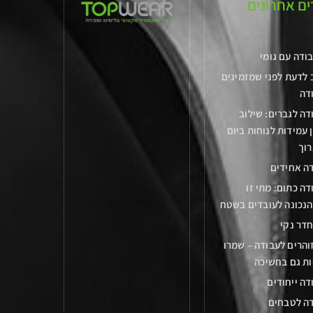
ם אחרונים
ודה עם גומי
 לדעת לפני שמזמינים
דה
דה לגברים: שילוב
 עמידות לנוחות ביום
רוך
ה אחידים
דה כתום: מתי זו
הנכונה לעובדים בשטח
דר נקי
והרים לעבודה – שמרו
ות גם בחשיכה
דה ייחודים
דה לטבחים