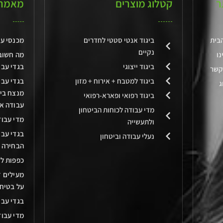
ר
קטלוג מוצרים
מאמרי
בית
ביגוד אנטי סטטי לחדרים
מכנסי עב
נקיים
נו
מה חשוב
ביגוד ייצוגי
בגדי עבו
קשר
ביגוד למטבח + אירוח + מזון
בגדי עבו
ג
מנצח בין
ביגוד רפואי ופארא-רפואי
עבודה א
מדי עבודה לכוחות הביטחון
מדי עבוד
ולתעשייה
בגדי עבו
נעלי עבודה וביטחון
הבחירה 
כפפות לח
מעילים ז
על בטיח
בגדי עבו
מדי עבו