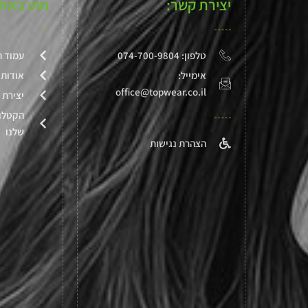
יצירת קשר:
נווט באת
טלפון: 074-700-9804
עמוד ה
אימייל:
אודותי
office@topwear.co.il
יצירת 
הקטלו
שלנו
הצהרת נגישות