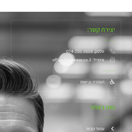
יצירת קשר:
טלפון: 074-700-9804
אימייל: office@topwear.co.il
הצהרת נגישות
נווט באתר
עמוד הבית