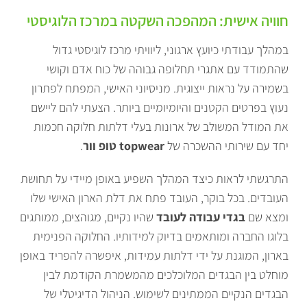
חוויה אישית: המהפכה השקטה במרכז הלוגיסטי
במהלך עבודתי כיועץ ארגוני, ליוויתי מרכז לוגיסטי גדול
שהתמודד עם אתגרי תחלופה גבוהה של כוח אדם וקושי
בשמירה על נראות ייצוגית. מניסיוני האישי, המפתח לפתרון
נעוץ בפרטים הקטנים והיומיומיים ביותר. הצעתי להם ליישם
את המודל המשולב של ארונות בעלי דלתות חלוקה חכמות
יחד עם שירותי ההשכרה של
topwear טופ וור
.
התרגשתי לראות כיצד המהלך השפיע באופן מיידי על תחושת
העובדים. בכל בוקר, העובד פתח את דלת הארון האישי שלו
ומצא שם
בגדי עבודה לעובד
שהיו נקיים, מגוהצים, ממותגים
בלוגו החברה ומותאמים בדיוק למידותיו. החלוקה הפנימית
בארון, המוגנת על ידי דלתות עמידות, איפשרה להפריד באופן
מוחלט בין הבגדים המלוכלכים מהמשמרת הקודמת לבין
הבגדים הנקיים הממתינים לשימוש. הניהול הדיגיטלי של