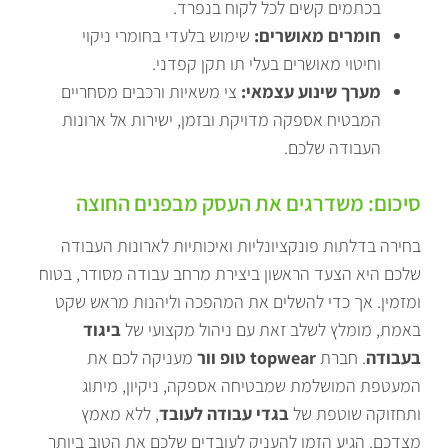
בכתמים קשים לכל לקוח בנפרד.
חומרים מאושרים:
שימוש בלעדי בחומרי ניקוי
וחיטוי מאושרים בעלי תו תקן קפדני.
מערך שינוע עצמאי:
צי משאיות ורכבים מסחריים
המבטיח אספקה מדויקת ובזמן, ישירות אל ארונות
העבודה שלכם.
סיכום: משדרגים את העסק מבפנים החוצה
בחירה בדלתות פונקציונליות ואיכותיות לארונות העבודה
שלכם היא הצעד הראשון ביצירת מרחב עבודה מסודר, בטוח
ומזמין. אך כדי להשלים את המהפכה וליהנות מראש שקט
באמת, מומלץ לשלב זאת עם ניהול מקצועי של
ביגוד
בעבודה
. חברת
topwear טופ וור
מעניקה לכם את
המעטפת המושלמת שמבטיחה אספקה, ניקיון, מיתוג
ותחזוקה שוטפת של
בגדי עבודה לעובד
, ללא מאמץ
מצדכם. הגיע הזמן להעניק לעובדים שלכם את הטוב ביותר