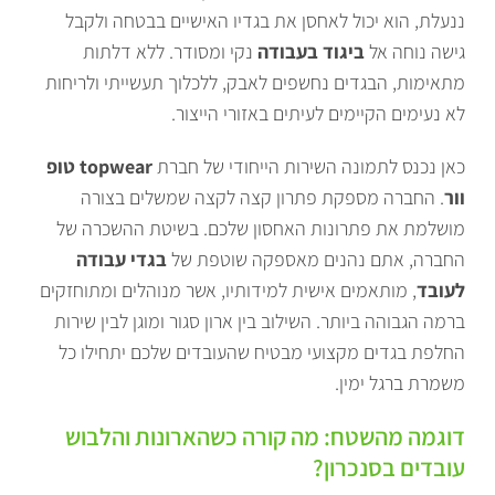
ננעלת, הוא יכול לאחסן את בגדיו האישיים בבטחה ולקבל
גישה נוחה אל
ביגוד בעבודה
נקי ומסודר. ללא דלתות
מתאימות, הבגדים נחשפים לאבק, ללכלוך תעשייתי ולריחות
לא נעימים הקיימים לעיתים באזורי הייצור.
כאן נכנס לתמונה השירות הייחודי של חברת
topwear טופ
וור
. החברה מספקת פתרון קצה לקצה שמשלים בצורה
מושלמת את פתרונות האחסון שלכם. בשיטת ההשכרה של
החברה, אתם נהנים מאספקה שוטפת של
בגדי עבודה
לעובד
, מותאמים אישית למידותיו, אשר מנוהלים ומתוחזקים
ברמה הגבוהה ביותר. השילוב בין ארון סגור ומוגן לבין שירות
החלפת בגדים מקצועי מבטיח שהעובדים שלכם יתחילו כל
משמרת ברגל ימין.
דוגמה מהשטח: מה קורה כשהארונות והלבוש
עובדים בסנכרון?