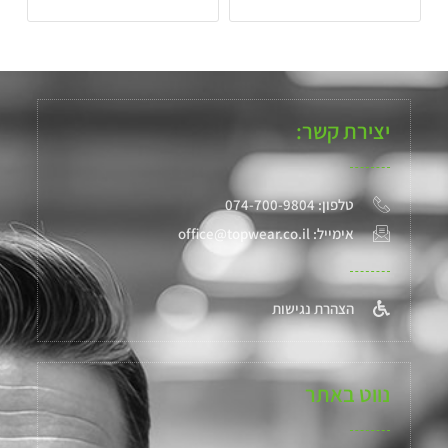
יצירת קשר:
טלפון: 074-700-9804
אימייל: office@topwear.co.il
הצהרת נגישות
נווט באתר