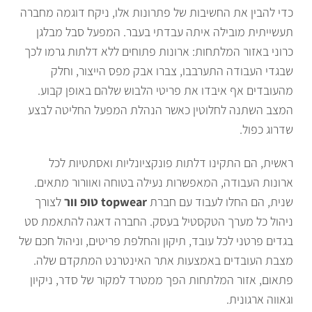
כדי להבין את החשיבות של פתרונות אלו, ניקח דוגמה מחברה
תעשייתית מובילה איתה עבדתי בעבר. המפעל סבל מבלגן
כרוני באזור המלתחות: ארונות פתוחים ללא דלתות גרמו לכך
שבגדי העבודה התערבבו, צברו אבק מפס הייצור, וחלק
מהעובדים אף איבדו את פריטי הלבוש שלהם באופן קבוע.
המצב השתנה לחלוטין כאשר הנהלת המפעל החליטה לבצע
שדרוג כפול.
ראשית, הם התקינו דלתות פונקציונליות ואסתטיות לכל
ארונות העבודה, המאפשרות נעילה בטוחה ואוורור מתאים.
שנית, הם החלו לעבוד עם חברת
topwear טופ וור
לצורך
ניהול כל מערך הטקסטיל בעסק. החברה דאגה להתאמת סט
בגדים פרטני לכל עובד, תיקון והחלפת פריטים, וניהול חכם של
מצבת העובדים באמצעות אתר האינטרנט המתקדם שלה.
פתאום, אזור המלתחות הפך ממטרד למקור של סדר, ניקיון
וגאווה ארגונית.