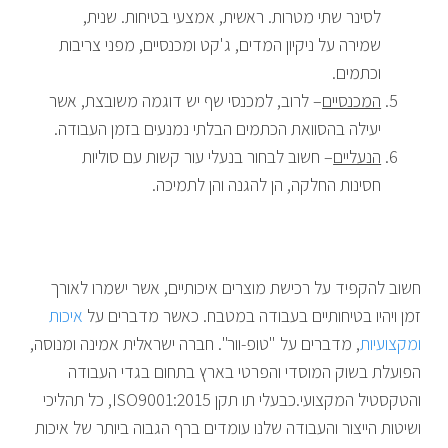
לסינר שתי מטרות. ראשית, אמצעי בטיחות. שנית,
שמירה על ניקיון המדים, ג'קט ומכנסיים, מפני צריבות
וכתמים.
המכנסיים
– לרוב, למכנסי שף יש דוגמה משובצת, אשר
יעילה בהסוואת הכתמים הבלתי נמנעים בזמן העבודה.
הנעליים
– חשוב לבחור בנעלי עור קשות עם סוליות
חסינות החלקה, הן להגנה והן לתמיכה.
חשוב להקפיד על רכישת מוצרים איכותיים, אשר ישמרו לאורך
זמן ויהיו בטיחותיים בעבודה במטבח. כאשר מדברים על
איכות
ומקצועיות
, מדברים על "טופ-וור". חברה ישראלית אמינה ומנוסה,
הפועלת בשוק המוסדי והפרטי בארץ בתחום בגדי העבודה
והטקסטיל המקצועי.כבעלי תו תקן ISO9001:2015, כל תהליכי
ושיטות הייצור והעבודה שלנו עומדים ברף הגבוה ביותר של איכות