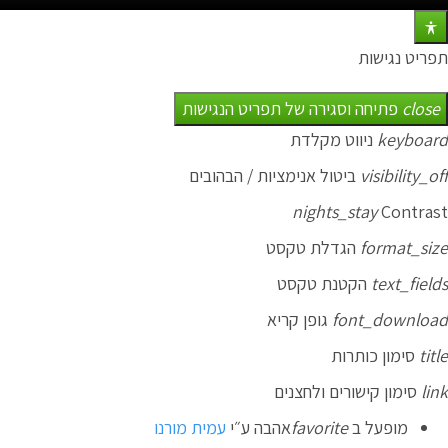
תפריט נגישות
close
פתיחה וסגירה של תפריט הנגישות
keyboard
ניווט מקלדת
visibility_off
ביטול אנימציות / הבהובים
nights_stay
Contrast
format_size
הגדלת טקסט
text_fields
הקטנת טקסט
font_download
גופן קריא
title
סימון כותרות
link
סימון קישורים ולחצנים
מופעל ב
favorite
אהבה
ע״י
עמית מורנו