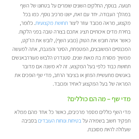
תנועה. בנוסף, החלקים השונים שומרים על בטחונו של השף
במהלך העבודה. יחד עם זאת, ישנו מרכיב נוסף. כמו בכל
מקצוע, מראה מכובד עוזר ליצור
תחושת מקצועיות
. כלומר,
בחירת מדים איכותיים תציג אתכם בצורה טובה בפני הלקוח.
כאשר אתה חובש את הטוק (כובע השף), לובש את הז'קט,
המכנסיים המשובצים, המטפחת, הסינר והמגבת, אתה למעשה
ממשיך מסורת בת מאות שנים. סטנדרט הלבוש מעוררבאנשים
תחושת כבוד כלפי בעל המקצוע. זה לא משנה אם מדובר
באנשים מתעשיית המזון או בציבור הרחב, מדי שף הופכים את
המראה של בעל המקצוע לאחיד ומכובד.
מדי שף – מה הם כוללים?
מדי השף כוללים מספר מרכיבים, כאשר כל אחד מהם ממלא
תפקיד חשוב בשמירה על
בטיחות ונוחות העובדים
בסביבה
שעלולה להיות מסוכנת.