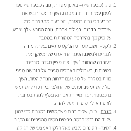
טוק (כובע השף)
– באופן מסורתי, גובה כובע השף נועד
לסמן עמדה ודירוג במטבח. השף הראשי חובש את
הכובע הכי גבוה במטבח, והכובעים מתקצרים ככל
שיורדים בדרגה. במילים אחרות, גובה הכובע שלך יצביע
על מיקומך בהיררכיה המסורתית במטבח.
ג'קט
– חשוב לומר כי הג'קט מתאים באותה מידה
לגברים ולנשים. הסגנון החד-מיני שלו משקף את
העובדה שהמונח "שף" אינו מציין מגדר. מבחינה
בטיחותית, השרוולים הארוכים מגינים על הזרועות מפני
כוויות במקרה של מגע עם דלתות תנור לוהטות. השף
יכול להשתמשבחפתים של החולצה בידו כדי להשתמש
בו ככפפות תנור מיידיות אם הוא נאלץ לגעת במחבת
לוהטת או להושיט יד מעל להבה.
מגבת
– כיום, שפים רבים משתמשים במגבות כדי להגן
על ידיהם בזמן הרמת פריטים חמים מהכיריים או התנור.
הסינר
– הסינרים נלבש מעל חלקו האמצעי של הג'קט.