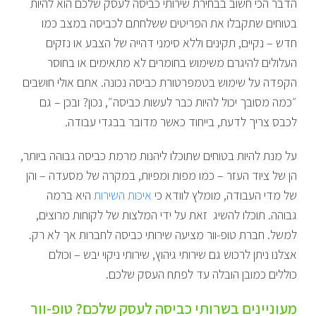
הדבר הכי חשוב בבחירת שירותי כביסה לעסק שלכם הוא להיות
בטוחים שתקבלו את הפריטים ששלחתם לכביסה במצב כמו
חדש – נקיים, תקינים וללא סימני דהייה של הצבע או נזקים
העלולים להיגרם משימוש בחומרים לא מתאימים או בחוסר
הקפדה על שימוש בטמפרטורת כביסה נכונה. אתם אולי חושבים
״כמה מסובך יכול להיות כבר לעשות כביסה״, נכון? ובכן – גם
לכבס צריך לדעת, בייחוד כאשר מדובר בבגדי עבודה.
על מנת להיות בטוחים שתוכלו ליהנות מרמת כביסה גבוהה ביותר,
הן של ציוד העזר – כמו מפות ומפיות, במקרה של מסעדה – והן
של מדי העבודה, מומלץ לוודא כי
איכות השירות
היא ברמה
גבוהה. תוכלו להשיג זאת על ידי המלצות של לקוחות מרוצים,
למשל. חברת טופ-וור מציעה שירותי כביסה לחברות אך לא רק.
אצלנו ניתן לרכוש גם שירותי גיהוץ, שירותי ניקוי יבש – וכולם
כוללים כמובן הובלה עד לפתח העסק שלכם.
מעוניינים בשרותי כביסה לעסק שלכם? טופ-וור