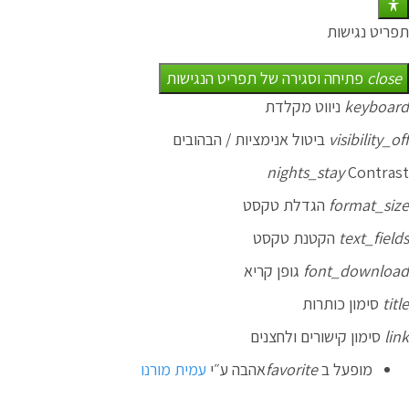
תפריט נגישות
close
פתיחה וסגירה של תפריט הנגישות
keyboard
ניווט מקלדת
visibility_off
ביטול אנימציות / הבהובים
nights_stay
Contrast
format_size
הגדלת טקסט
text_fields
הקטנת טקסט
font_download
גופן קריא
title
סימון כותרות
link
סימון קישורים ולחצנים
מופעל ב
favorite
אהבה
ע״י
עמית מורנו