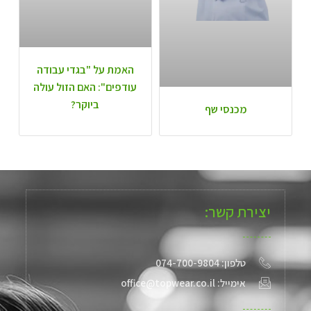
האמת על "בגדי עבודה
עודפים": האם הזול עולה
ביוקר?
מכנסי שף
יצירת קשר:
טלפון: 074-700-9804
אימייל: office@topwear.co.il