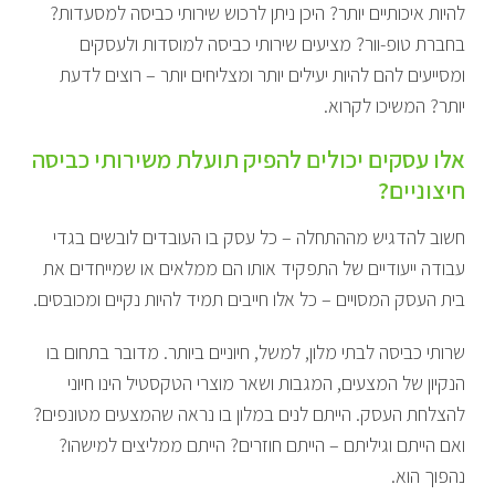
להיות איכותיים יותר? היכן ניתן לרכוש שירותי כביסה למסעדות?
בחברת טופ-וור? מציעים שירותי כביסה למוסדות ולעסקים
ומסייעים להם להיות יעילים יותר ומצליחים יותר – רוצים לדעת
יותר? המשיכו לקרוא.
אלו עסקים יכולים להפיק תועלת משירותי כביסה
חיצוניים?
חשוב להדגיש מההתחלה – כל עסק בו העובדים לובשים בגדי
עבודה ייעודיים של התפקיד אותו הם ממלאים או שמייחדים את
בית העסק המסויים – כל אלו חייבים תמיד להיות נקיים ומכובסים.
שרותי כביסה לבתי מלון, למשל, חיוניים ביותר. מדובר בתחום בו
הנקיון של המצעים, המגבות ושאר מוצרי הטקסטיל הינו חיוני
להצלחת העסק. הייתם לנים במלון בו נראה שהמצעים מטונפים?
ואם הייתם וגיליתם – הייתם חוזרים? הייתם ממליצים למישהו?
נהפוך הוא.