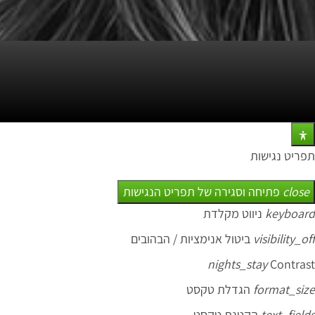
תפריט נגישות
close
פתיחה וסגירה של תפריט הנגישות
keyboard
ניווט מקלדת
visibility_off
ביטול אנימציות / הבהובים
nights_stay
Contrast
format_size
הגדלת טקסט
text_fields
הקטנת טקסט