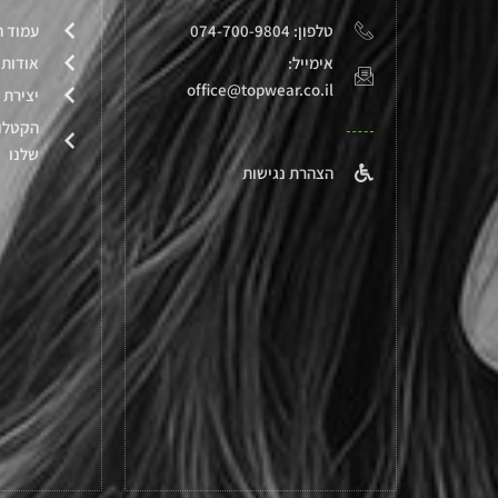
טלפון: 074-700-9804
עמוד ה
אימייל:
אודותי
office@topwear.co.il
יצירת 
הקטלו
שלנו
הצהרת נגישות