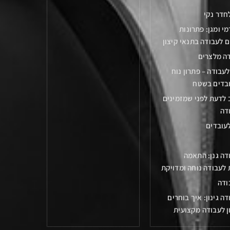
חדר נקי
מי ומגן: פתרונות
 לעבודה בתנאי קיצון
דה מלצרים
עבודה – פתרון נוח
ובדים בשטח
 לדעת לפני שמזמינים
דה
עובדים
דה גנן: התאמה
לעבודה נוחה ומדויקת
ודה
דה גינון: איך בוחרים
ן לעבודה מקצועית