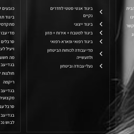
בית
ביגוד אנטי סטטי לחדרים
כובעים ל
נקיים
נו
ביגוד תר
ביגוד ייצוגי
מתקדמים
קשר
ביגוד למטבח + אירוח + מזון
מדי עבו
ג
ביגוד רפואי ופארא-רפואי
סרבלים ל
ויעיל לע
מדי עבודה לכוחות הביטחון
ולתעשייה
מה חשוב
בגדי עבו
נעלי עבודה וביטחון
חולצות ל
ריקמה
בגדי עבו
מקצועית 
סרבל עב
בגדי עבו
לבוש נכו