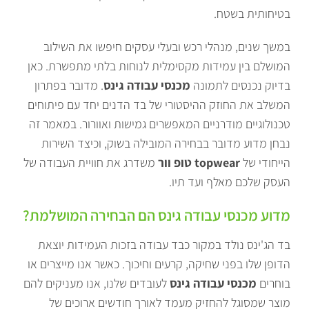
בטיחותית בשטח.
במשך שנים, מנהלי רכש ובעלי עסקים חיפשו את השילוב
המושלם בין עמידות מקסימלית לנוחות בלתי מתפשרת. כאן
בדיוק נכנסים לתמונה
מכנסי עבודה גינס
. מדובר בפתרון
המשלב את החוזק ההיסטורי של בד הדנים יחד עם פיתוחים
טכנולוגיים מודרניים המאפשרים גמישות ואוורור. במאמר זה
נבחן מדוע מדובר בבחירה המובילה בשוק, וכיצד השירות
הייחודי של
topwear טופ וור
משדרג את חוויית העבודה של
העסק שלכם מאלף ועד תיו.
מדוע מכנסי עבודה גינס הם הבחירה המושלמת?
בד הג'ינס נולד במקור כבד עבודה בזכות העמידות יוצאת
הדופן שלו בפני שחיקה, קרעים וחיכוך. כאשר אנו מייצרים או
בוחרים
מכנסי עבודה גינס
לעובדים שלנו, אנו מעניקים להם
מוצר שמסוגל להחזיק מעמד לאורך חודשים ארוכים של