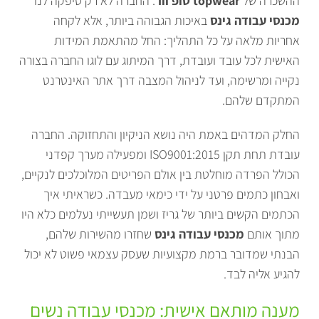
ההשכרה של
topwear טופ וור
. החברה לא רק סיפקה לנו
מכנסי עבודה גינס
באיכות הגבוהה ביותר, אלא לקחה
אחריות מלאה על כל התהליך: החל מהתאמת המידות
האישית לכל עובד ועובדת, דרך המיתוג עם לוגו החברה בצורה
נקייה ומרשימה, ועד לניהול המצבה דרך אתר האינטרנט
המתקדם שלהם.
החלק המדהים באמת היה נושא הניקיון והתחזוקה. החברה
עובדת תחת תקן ISO9001:2015 ומפעילה מערך קפדני
הכולל הפרדה מוחלטת בין אולם הפריטים המלוכלכים לנקיים,
ואבחון כתמים פרטני על ידי כימאי מעבדה. כשראיתי איך
הכתמים הקשים ביותר של גריז ושמן תעשייתי נעלמים כלא היו
מתוך אותם
מכנסי עבודה גינס
שחזרו מהשירות שלהם,
הבנתי שמדובר ברמת מקצועיות שעסק עצמאי פשוט לא יכול
להגיע אליה לבד.
מענה מותאם אישית: מכנסי עבודה נשים