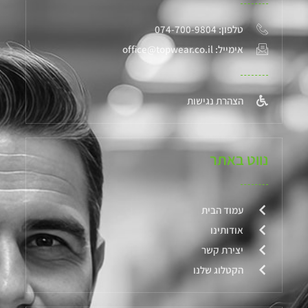
טלפון: 074-700-9804
אימייל: office@topwear.co.il
הצהרת נגישות
נווט באתר
עמוד הבית
אודותינו
יצירת קשר
הקטלוג שלנו