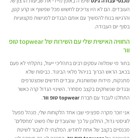
מכנסי עבודה גינס
שיפרה באופן מיידי את שביעות הרצון של
העובדים. הם לא היו צריכים לחשוש מכל שפשוף או קרע קטן,
והרגישו בנוח להמשיך עם אותם הבגדים לפגישות מקצועיות
בסוף יום העבודה.
החוויה האישית שלי עם השירות של topwear טופ
וור
בתור מי שמלווה עסקים רבים בתהליכי ייעול, נתקלתי לא פעם
בכאב הראש הכרוך בניהול מלאי הביגוד. כביסות שלא
מתנקות, מידות שמשתנות, עובדים חדשים שמצטרפים
ובגדים שנשחקים בקצב מסחרר. השינוי הגדול קרה כאשר
התחלנו לעבוד עם חברת
topwear טופ וור
.
אני זוכר מקרה ספציפי שבו אחד הלקוחות שלי, מנהל מפעל
לוגיסטי גדול, התלונן על כך שהעובדים שלו פשוט 'מחסלים'
מכנסיים בקצב של אחת לחודש. המלצתי לו לעבור לשיטת