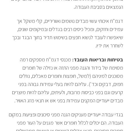
הנמצאים בסביבת העבודה.
דגמ"ח איכותי עשוי מבדים נושמים ואווריריים, קלי משקל אך
עמידים וחזקים, ומכיל כיסים רבים בגדלים ובמיקומים שונים,
שיאפשרו לעובד לנשוא חפצים בשימוש תדיר בתוך הבגד ובכך
לשחרר את ידיו.
בטיחות ובריאות העובד:
מכנסי דגמ"ח מספקים רמה
מסוימת של בידוד והגנה מפני התזה או נזילה של חומרים
מסוכנים למיניהם (למשל, חומצות וחומרים מאכלים, נוזלים
חמים, דבקים וכד'). עליהם להיות בעלי עמידות גבוהה בפני
קרעים וגם בפני כביסות מרובות, ולעיתים, עליהם להיות מיוצרים
מבדים ייעודיים המקנים עמידות בפני אש או תנאי מזג האוויר.
בגדי עבודה ייעודיים מעניקים הגנה מפני סיכונים ופציעות במקום
העבודה. הם יכולים לכלול חומרים אשר מגנים על העור מפני
חומרים מסוכנים, תנאי אקלים קיצוניים או פציעות ממכשולים