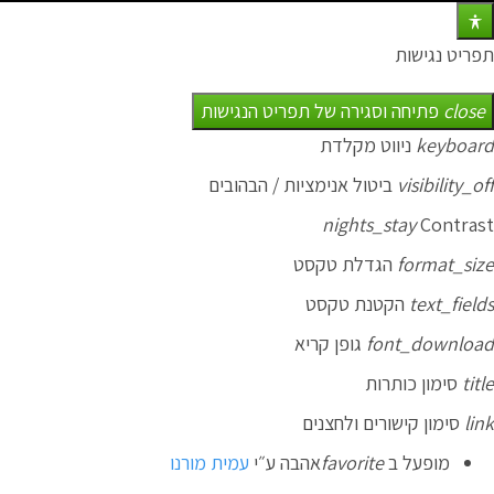
תפריט נגישות
close
פתיחה וסגירה של תפריט הנגישות
keyboard
ניווט מקלדת
visibility_off
ביטול אנימציות / הבהובים
nights_stay
Contrast
format_size
הגדלת טקסט
text_fields
הקטנת טקסט
font_download
גופן קריא
title
סימון כותרות
link
סימון קישורים ולחצנים
מופעל ב
favorite
אהבה
ע״י
עמית מורנו