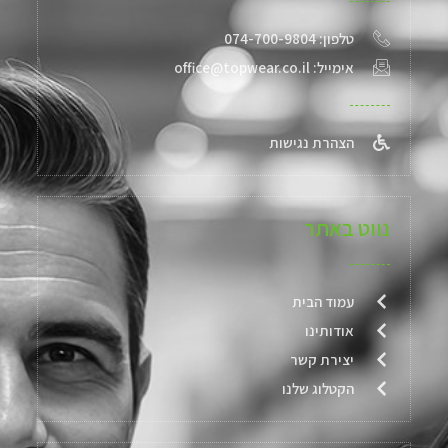
טלפון: 074-700-9804
אימייל: office@topwear.co.il
הצהרת נגישות
נווט באתר
עמוד הבית
אודותינו
יצירת קשר
הקטלוג שלנו