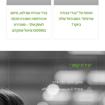
האמת על "בגדי עבודה
בגדי עבודה עם לוגו, מיתוג
עודפים": האם הזול עולה
או הדפסה: השכרה חכמה
ביוקר?
לעסק שלך – סטנדרט
ISO9001 וניהול מתקדם.
יצירת קשר:
טלפון: 074-700-9804
אימייל: office@topwear.co.il