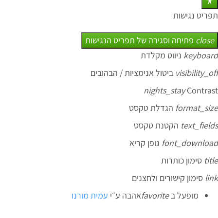
תפריט נגישות
close
פתיחה וסגירה של תפריט הנגישות
keyboard
ניווט מקלדת
visibility_off
ביטול אנימציות / הבהובים
nights_stay
Contrast
format_size
הגדלת טקסט
text_fields
הקטנת טקסט
font_download
גופן קריא
title
סימון כותרות
link
סימון קישורים ולחצנים
מופעל ב
favorite
אהבה
ע״י
עמית מורנו