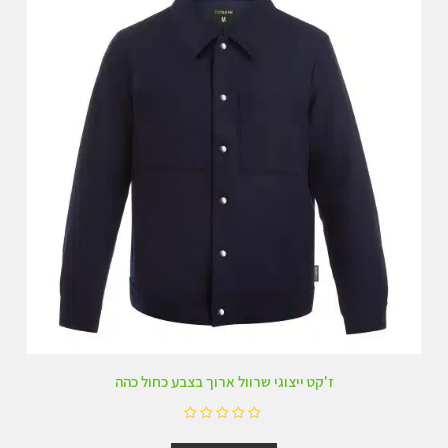
5
ז'קט ייצוגי שרוול ארוך בצבע כחול כהה
ד