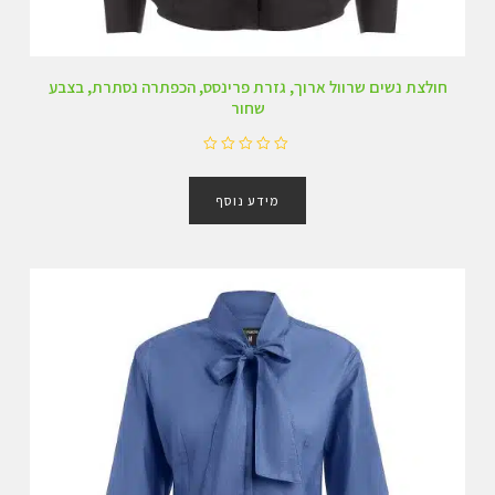
חולצת נשים שרוול ארוך, גזרת פרינסס, הכפתרה נסתרת, בצבע
שחור
ד
ו
מידע נוסף
ר
ג
0
מ
ת
ו
ך
5