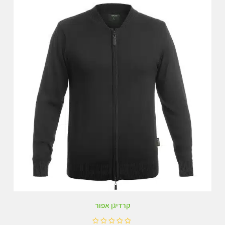
ו
ך
5
קרדיגן אפור