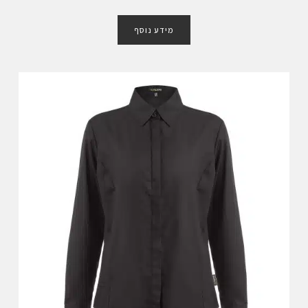
ד
ו
מידע נוסף
ר
ג
0
מ
ת
ו
ך
5