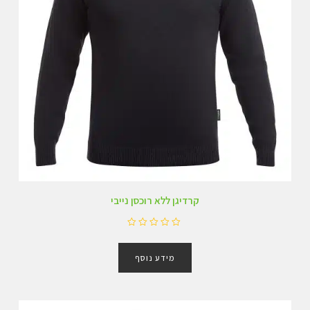
קרדיגן ללא רוכסן נייבי
ד
ו
מידע נוסף
ר
ג
0
מ
ת