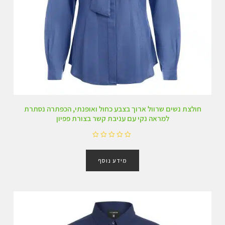
חולצת נשים שרוול ארוך בצבע כחול ואופנתי, הכפתרה נסתרת
למראה נקי עם עניבת קשר בצורת פפיון
ד
ו
מידע נוסף
ר
ג
0
מ
ת
ו
ך
5