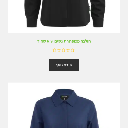
חולצה מכופתרת נשים ש.א שחור
ד
ו
מידע נוסף
ר
ג
0
מ
ת
ו
ך
5