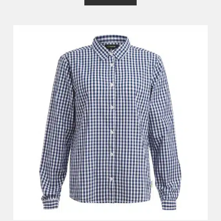
ג
0
מ
ת
ו
ך
5