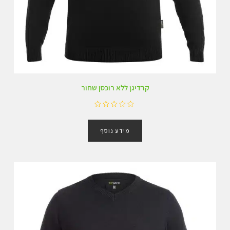
קרדיגן ללא רוכסן שחור
ד
ו
מידע נוסף
ר
ג
0
מ
ת
ו
ך
5