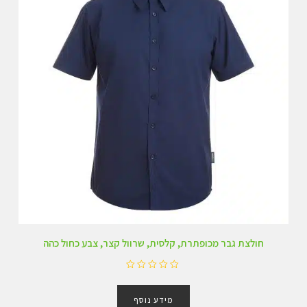
חולצת גבר מכופתרת, קלסית, שרוול קצר, צבע כחול כהה
ד
ו
מידע נוסף
ר