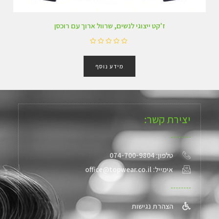
ז'קט ייצוגי לנשים, שרוול ארוך עם רוכסן
ד
ו
מידע נוסף
ר
ג
0
מ
ת
ו
ך
יצירת קשר:
5
טלפון: 074-700-9804
אימייל: office@topwear.co.il
הצהרת נגישות