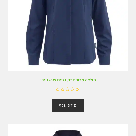
חולצה מכופתרת נשים ש.א נייבי
ד
ו
מידע נוסף
ר
ג
0
מ
ת
ו
ך