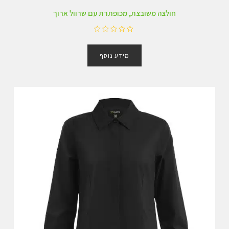
חולצה משובצת, מכופתרת עם שרוול ארוך
ד
ו
מידע נוסף
ר
ג
0
מ
ת
ו
ך
5