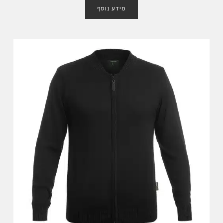
ו
מידע נוסף
ר
ג
0
מ
ת
ו
ך
5