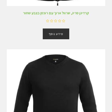
קרדיגן סריג, שרוול ארוך עם רוכסן בצבע שחור
ד
ו
מידע נוסף
ר
ג
0
מ
ת
ו
ך
5