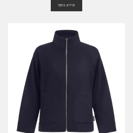
ו
מידע נוסף
ר
ג
0
מ
ת
ו
ך
5