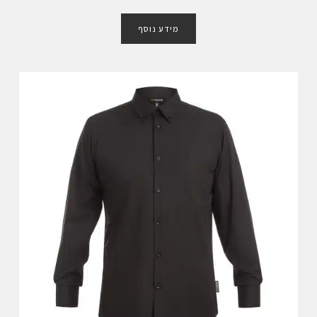
ד
ו
מידע נוסף
ר
ג
0
מ
ת
ו
ך
5