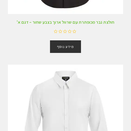
חולצת גבר מכופתרת עם שרוול ארוך בצבע שחור – דגם א'
ד
ו
מידע נוסף
ר
ג
0
מ
ת
ו
ך
5