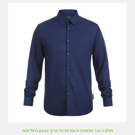
ת
ו
ך
5
חולצת גבר מכופתרת עם שרוול ארוך בצבע כחול כהה