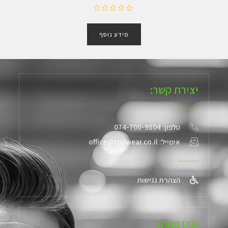
ד
ו
מידע נוסף
ר
ג
0
מ
ת
ו
ך
יצירת קשר:
5
טלפון: 074-700-9804
אימייל: office@topwear.co.il
הצהרת נגישות
נווט באתר