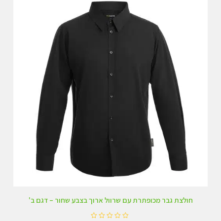
חולצת גבר מכופתרת עם שרוול ארוך בצבע שחור – דגם ב'