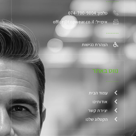
טלפון: 074-700-9804
אימייל: office@topwear.co.il
הצהרת נגישות
נווט באתר
עמוד הבית
אודותינו
יצירת קשר
הקטלוג שלנו