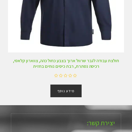
חולצת עבודה לגבר שרוול ארוך בצבע כחול כהה, צווארון קלאסי,
רכיסה נסתרת, רבת כיסים נוחים בחזית
ד
ו
מידע נוסף
ר
ג
0
מ
ת
ו
ך
יצירת קשר:
5