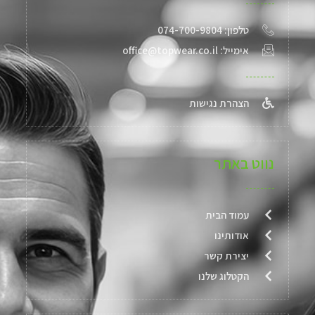
טלפון: 074-700-9804
אימייל: office@topwear.co.il
הצהרת נגישות
נווט באתר
עמוד הבית
אודותינו
יצירת קשר
הקטלוג שלנו