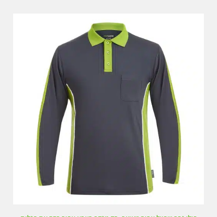
מ
ת
ו
ך
5