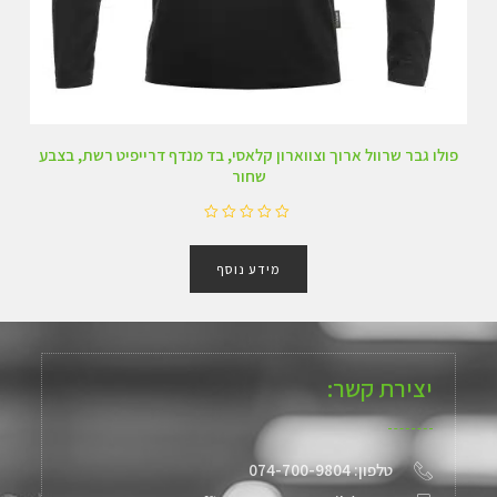
פולו גבר שרוול ארוך וצווארון קלאסי, בד מנדף דרייפיט רשת, בצבע
שחור
ד
ו
מידע נוסף
ר
ג
0
מ
ת
ו
ך
יצירת קשר:
5
טלפון: 074-700-9804