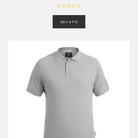
ד
ו
מידע נוסף
ר
ג
0
מ
ת
ו
ך
5