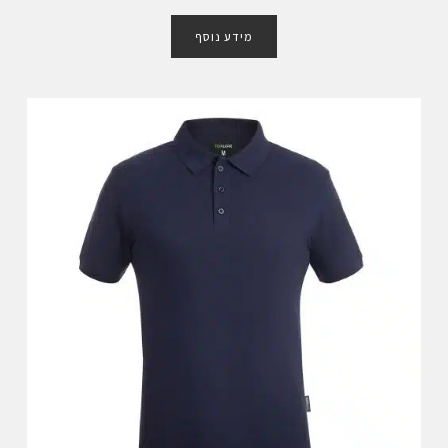
ד
ו
מידע נוסף
ר
ג
0
מ
ת
ו
ך
5