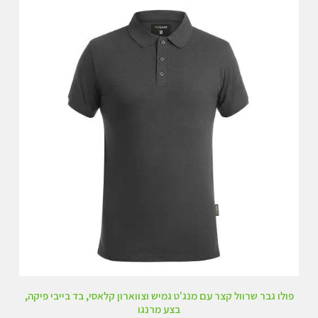
ו
ך
5
פולו גבר שרוול קצר עם מנג'ט גמיש וצווארון קלאסי, בד בייבי פיקה,
בצע מרנגו