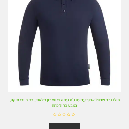
פולו גבר שרוול ארוך עם מנג'ט גמיש וצווארון קלאסי, בד בייבי פיקה,
בצבע כחול כהה
ד
ו