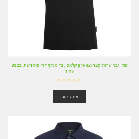
פולו גבר שרוול קצר וצווארון קלאסי, בד מנדף דרייפיט רשת, בצבע
שחור
ד
ו
מידע נוסף
ר
ג
0
מ
ת
ו
ך
5