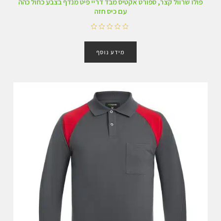
פולו שרוול קצר, ספורט אקטיס מבד דריי פיט מנדף בצבע כחול כהה
עם כיס חזה
ד
ו
מידע נוסף
ר
ג
0
מ
ת
ו
ך
5