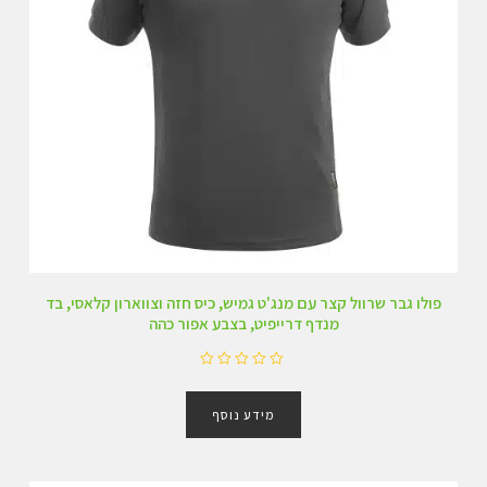
פולו גבר שרוול קצר עם מנג'ט גמיש, כיס חזה וצווארון קלאסי, בד
מנדף דרייפיט, בצבע אפור כהה
ד
ו
מידע נוסף
ר
ג
0
מ
ת