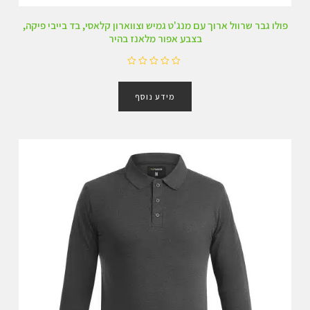
פולו גבר שרוול ארוך עם מנג'ט גמיש וצווארון קלאסי, בד בייבי פיקה,
בצבע אפור מלאנז בהיר
ד
ו
מידע נוסף
ר
ג
0
מ
ת
ו
ך
5