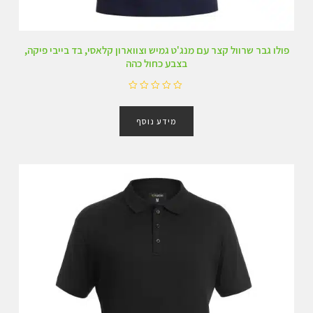
פולו גבר שרוול קצר עם מנג'ט גמיש וצווארון קלאסי, בד בייבי פיקה,
בצבע כחול כהה
ד
ו
מידע נוסף
ר
ג
0
מ
ת
ו
ך
5