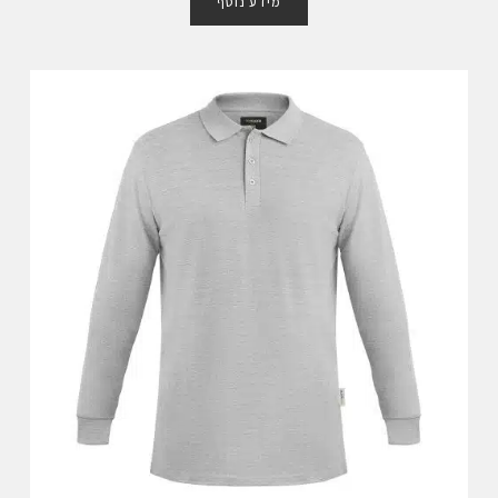
מידע נוסף
ר
ג
0
מ
ת
ו
ך
5