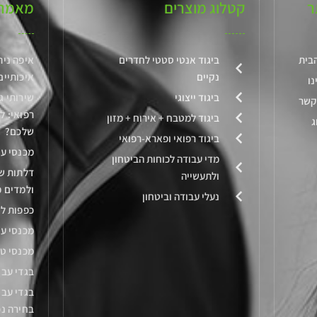
ר
קטלוג מוצרים
מאמרי
בית
ביגוד אנטי סטטי לחדרים
איפה נית
נקיים
איכותיים
נו
ביגוד ייצוגי
שירותי ג
קשר
רפואי: ל
ביגוד למטבח + אירוח + מזון
ג
שלכם?
ביגוד רפואי ופארא-רפואי
מכנסי ע
מדי עבודה לכוחות הביטחון
דלתות שי
ולתעשייה
ולמדים מ
נעלי עבודה וביטחון
כפפות לח
מכנסי עב
מכנסי ט
בגדי עבו
בגדי עבו
בחירה נכ