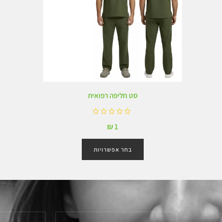
סט חליפה רפואית
ד
₪
1
ו
ר
ג
בחר אפשרויות
0
מ
ת
ו
ך
5