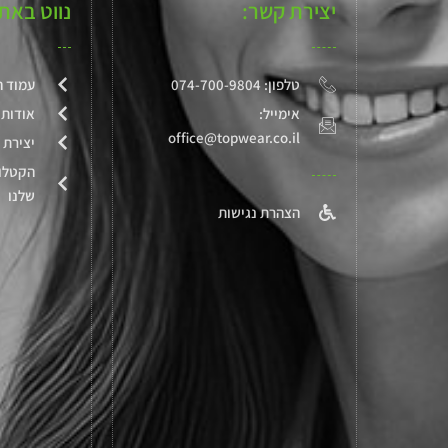
יצירת קשר:
נווט באת
טלפון: 074-700-9804
עמוד ה
אימייל:
אודותי
office@topwear.co.il
יצירת 
הקטלו
שלנו
הצהרת נגישות