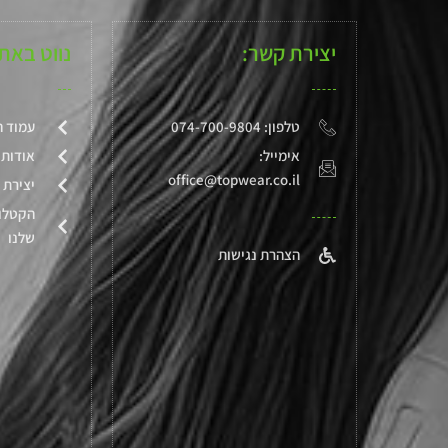
5
יצירת קשר:
נווט באת
טלפון: 074-700-9804
עמוד ה
אימייל:
אודותי
office@topwear.co.il
יצירת 
הקטלו
שלנו
הצהרת נגישות