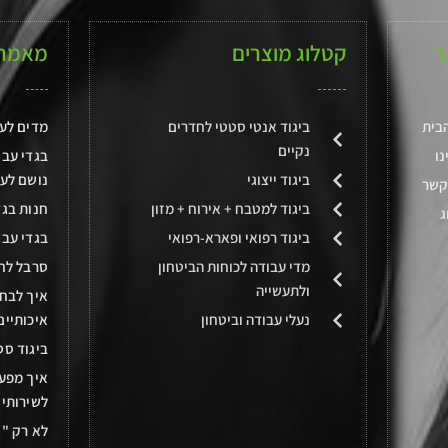
ר
קטלוג מוצרים
מאמרי
בית
ביגוד אנטי סטטי לחדרים
מדים לע
נקיים
נו
בגדי עבו
ביגוד ייצוגי
נושם לע
קשר
ביגוד למטבח + אירוח + מזון
חנות בגד
ג
ביגוד רפואי ופארא-רפואי
בגדי עבו
מדי עבודה לכוחות הביטחון
סרבל לח
ולתעשייה
איך לבחו
נעלי עבודה וביטחון
איכותיים
ביגוד סט
איך מפע
לשירותי 
לא רק "י