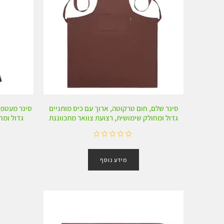
סינר שלם, חום טרקוטה, ארוך עם כיס מותניים
סינר מעטפת 
גדול ומחולק שימושית, רצועת צוואר מתכווננת
גדול ומח
ד
ו
מידע נוסף
ר
ג
0
מ
ת
ו
ך
5