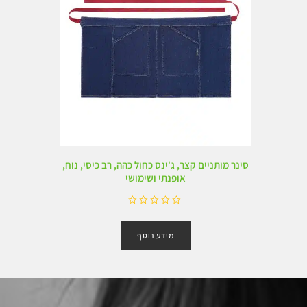
סינר מותניים קצר, ג'ינס כחול כהה, רב כיסי, נוח,
אופנתי ושימושי
ד
ו
מידע נוסף
ר
ג
0
מ
ת
ו
ך