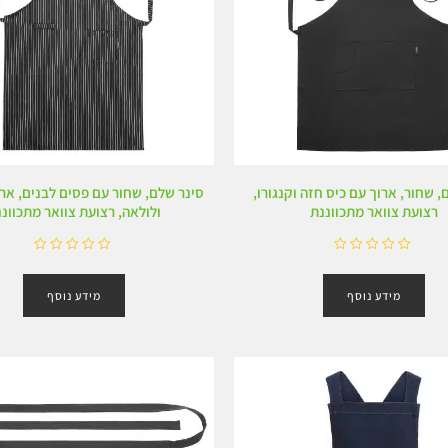
, שחור, ארוך עם כיס חזה וקנגורו,
סינר שלם, שחור עם פסים לבנים, ארו
רצועת צוואר מתכווננת
ולולאה, רצועת צוואר מתכוונ
ד
ד
ו
ו
מידע נוסף
מידע נוסף
ר
ר
ג
ג
0
0
מ
מ
ת
ת
ו
ו
ך
ך
5
5