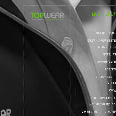
ם אחרונים
סקים וחברות
דה דרייפיט – לבוש
בודה בשמש
י עבודה
דה לתעשייה
דר נקי
ר בגדי עבודה
 בזול
רילי
נחים הצעת מחיר
כביסה וטקסטיל?
וניסקס": החשיבות של