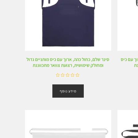
ך עם כיס
סינר שלם, כחול כהה, ארוך עם כיס מותניים גדול
נת
ומחולק שימושית, רצועת צוואר מתכווננת
ד
ו
מידע נוסף
ר
ג
0
מ
ת
ו
ך
5