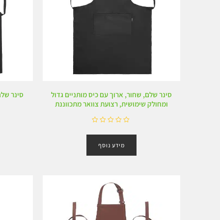
סינר שלם, שחור, ארוך עם כיס מותניים גדול
סינר שלם
ומחולק שימושית, רצועת צוואר מתכווננת
ד
ו
מידע נוסף
ר
ג
0
מ
ת
ו
ך
5