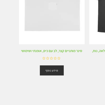
לאה, נוח,
סינר מותניים קצר, לב עם כיס, אופנתי ושימושי
ד
ו
מידע נוסף
ר
ג
0
מ
ת
ו
ך
5