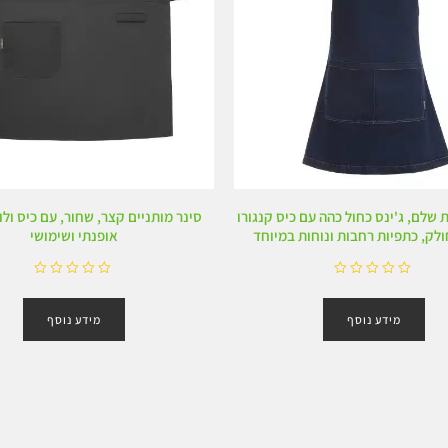
שלם, ג'ינס כחול כהה עם כיס קנגורו
סינר מותניים קצר, שחור, עם כיס ולו
ולק, כתפיות רחבות ונוחות במיוחד
אופנתי ושימושי
ד
ד
ו
ו
מידע נוסף
מידע נוסף
ר
ר
ג
ג
0
0
מ
מ
ת
ת
ו
ו
ך
ך
5
5