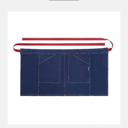
0
מ
ת
ו
ך
5