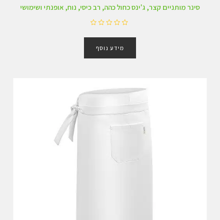
סינר מותניים קצר, ג'ינס כחול כהה, רב כיסי, נוח, אופנתי ושימושי
ד
ו
מידע נוסף
ר
ג
0
מ
ת
ו
ך
5