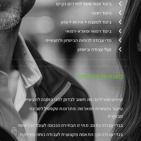
ביגוד אנטי סטטי לחדרים נקיים
ביגוד ייצוגי
ביגוד למטבח + אירוח + מזון
ביגוד רפואי ופארא-רפואי
מדי עבודה לכוחות הביטחון ולתעשייה
נעלי עבודה וביטחון
מאמרים אחרונים
קיטים סטרילים: מה חשוב לבדוק לפני הזמנה לתעשייה
עיקור ותעשיית הפארמה: פתרונות טקסטיל לסביבה
מבוקרת
בגדי עבודה כתום: מתי זו הבחירה הנכונה לעובדים בשטח
בגדי עבודה גנן: התאמה מקצועית לעבודה נוחה ומדויקת