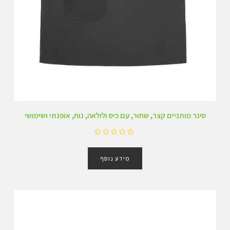
סינר מותניים קצר, שחור, עם כיס ולולאה, נוח, אופנתי ושימושי
ד
ו
מידע נוסף
ר
ג
0
מ
ת
ו
ך
5