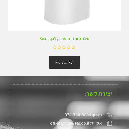
סינר מותניים ארוך, לבן, ייצוגי
ד
ו
מידע נוסף
ר
ג
0
מ
ת
ו
ך
יצירת קשר:
5
טלפון: 074-700-9804
אימייל: office@topwear.co.il