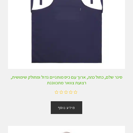
סינר שלם, כחול כהה, ארוך עם כיס מותניים גדול ומחולק שימושית,
רצועת צוואר מתכווננת
ד
ו
מידע נוסף
ר
ג
0
מ
ת
ו