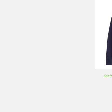
ו
ך
5
ל כהה