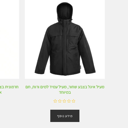
ו
ך
5
מעיל איגל בצבע שחור, מעיל עמיד למים ורוח, חם
חרמונית בצב
במיוחד
א
ד
ו
מידע נוסף
ר
ג
0