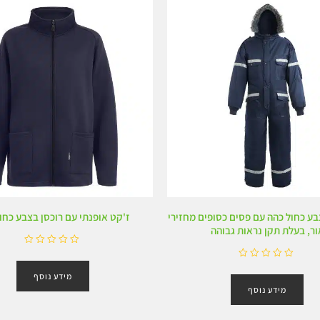
5
ו
ך
5
ע כחול כהה עם פסים כסופים מחזירי
ז'קט אופנתי עם רוכסן בצבע כחו
ור, בעלת תקן נראות גבוהה
ד
ו
ד
מידע נוסף
ר
ו
ג
מידע נוסף
ר
0
ג
מ
0