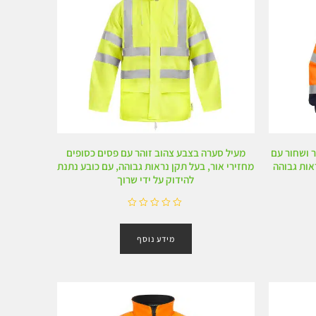
ר ושחור עם
מעיל סערה בצבע צהוב זוהר עם פסים כסופים
אות גבוהה
מחזירי אור, בעל תקן נראות גבוהה, עם כובע נתנת
להידוק על ידי שרוך
ד
ו
מידע נוסף
ר
ג
0
מ
ת
ו
ך
5