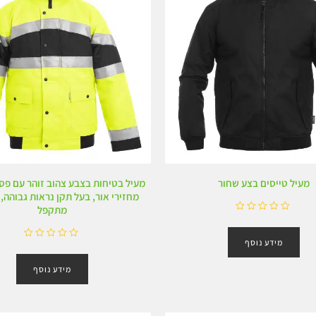
מעיל טייסים בצע שחור
מעיל בטיחות בצבע צהוב זוהר עם פס
מחזירי אור, בעל תקן נראות גבוהה,
מתקפל
ד
ו
מידע נוסף
ר
ד
ג
ו
0
מידע נוסף
ר
מ
ג
ת
0
ו
מ
ך
ת