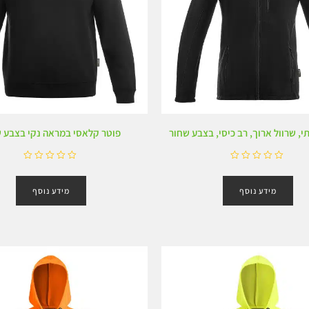
י, שרוול ארוך, רב כיסי, בצבע שחור
פוטר קלאסי במראה נקי בצבע 
ד
ד
ו
ו
מידע נוסף
מידע נוסף
ר
ר
ג
ג
0
0
מ
מ
ת
ת
ו
ו
ך
ך
5
5