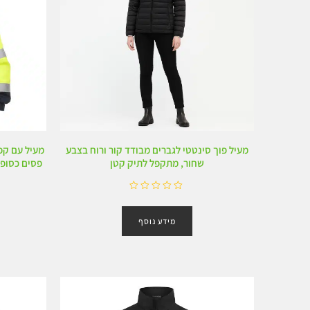
מעיל פוך סינטטי לגברים מבודד קור ורוח בצבע
מעיל עם קפו
שחור, מתקפל לתיק קטן
פסים כסופי
ד
ו
מידע נוסף
ר
ג
0
מ
ת
ו
ך
5