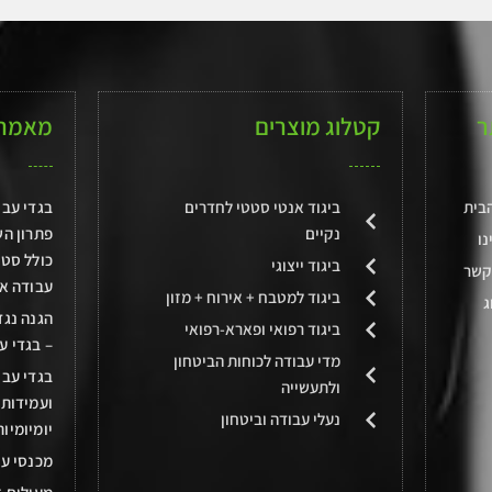
ת
מ
ו
ת
ך
ו
5
ך
5
ר
קטלוג מוצרים
מאמרי
בית
ביגוד אנטי סטטי לחדרים
בגדי עב
נקיים
פתרון ה
נו
כולל סטנ
ביגוד ייצוגי
קשר
עבודה אי
ביגוד למטבח + אירוח + מזון
ג
הגנה נג
ביגוד רפואי ופארא-רפואי
– בגדי ע
מדי עבודה לכוחות הביטחון
בגדי עבו
ולתעשייה
ועמידות
נעלי עבודה וביטחון
יומיומיות
מכנסי עו