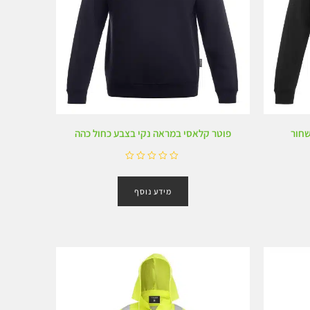
שחור
פוטר קלאסי במראה נקי בצבע כחול כהה
ד
ו
מידע נוסף
ר
ג
0
מ
ת
ו
ך
5