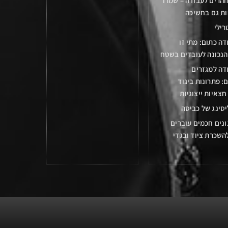
והרים לעבודה – שמרו
ות גם בחשיכה
רילי
דה כתום: מתי זו
הנכונה לעובדים בשטח
דה למגזרים
: פתרונות ביגוד
חצאיות ייצוגיות
יסינג של כביסה
נים חכמים עוברים
השכרת ציוד ובגדי