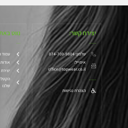
מ
ת
ו
ך
5
יצירת קשר:
נווט באת
טלפון: 074-700-9804
עמוד ה
אימייל:
אודותי
office@topwear.co.il
יצירת 
הקטלו
שלנו
הצהרת נגישות