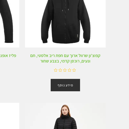
קפוצ'ון שרוול ארוך עם חפת ריב אלסטי, חם
פליז אופנת
ונעים, רוכסן קדמי, בצבע שחור
ד
ו
מידע נוסף
ר
ג
0
מ
ת
ו
ך
5