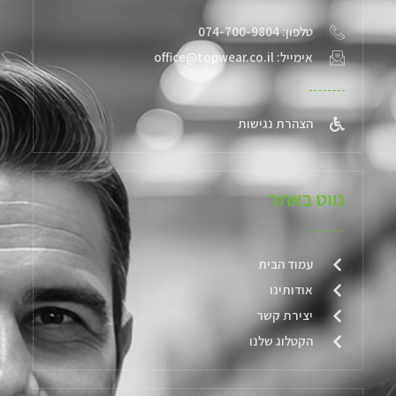
טלפון: 074-700-9804
אימייל: office@topwear.co.il
הצהרת נגישות
נווט באתר
עמוד הבית
אודותינו
יצירת קשר
הקטלוג שלנו