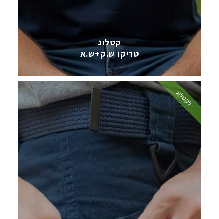
קטלוג
טריקו ש.ק+ש.א
לקטלוג