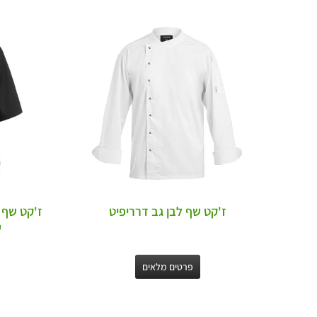
ז'קט שף לבן גב דרריפיט
ז'קט שף 
ע
פרטים מלאים