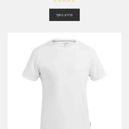
ד
ו
מידע נוסף
ר
ג
0
מ
ת
ו
ך
5