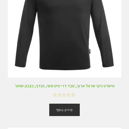
טישרט ניקי שרוול ארוך, מבד דרי פיט משי, מנדף, בצבע שחור
ד
ו
מידע נוסף
ר
ג
0
מ
ת