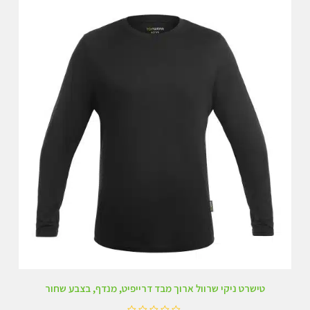
ו
ך
5
טישרט ניקי שרוול ארוך מבד דרייפיט, מנדף, בצבע שחור