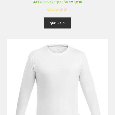
טריקו שרוול ארוך בצבע כחול כהה
ד
ו
מידע נוסף
ר
ג
0
מ
ת
ו
ך
5