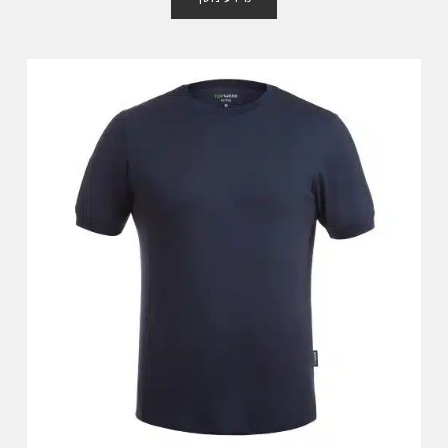
ג
0
מ
ת
ו
ך
5