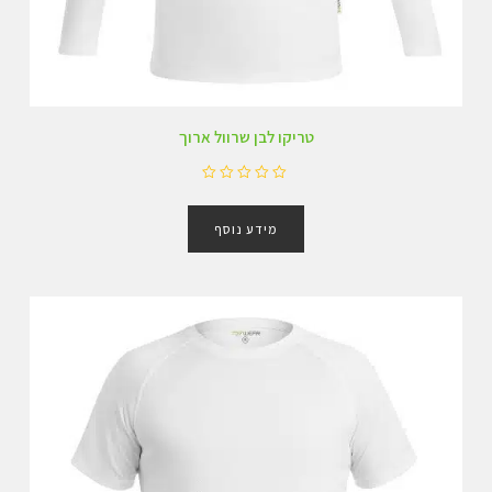
טריקו לבן שרוול ארוך
ד
ו
מידע נוסף
ר
ג
0
מ
ת
ו
ך
5