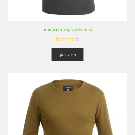
טריקו שרוול קצר בצבע אפור
ד
ו
מידע נוסף
ר
ג
0
מ
ת
ו
ך
5