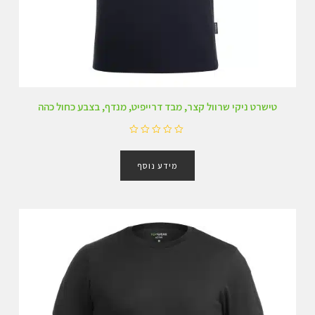
טישרט ניקי שרוול קצר, מבד דרייפיט, מנדף, בצבע כחול כהה
ד
ו
מידע נוסף
ר
ג
0
מ
ת
ו
ך
5