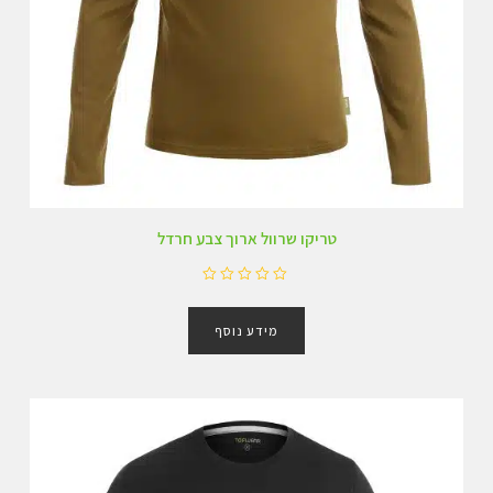
טריקו שרוול ארוך צבע חרדל
ד
ו
מידע נוסף
ר
ג
0
מ
ת
ו
ך
5