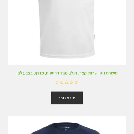
טישרט ניקי שרוול קצר, רגלן, מבד דרייפיט, מנדף, בצבע לבן
ד
ו
מידע נוסף
ר
ג
0
מ
ת
ו
ך
5