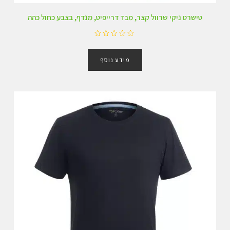
טישרט ניקי שרוול קצר, מבד דרייפיט, מנדף, בצבע כחול כהה
ד
ו
מידע נוסף
ר
ג
0
מ
ת
ו
ך
5