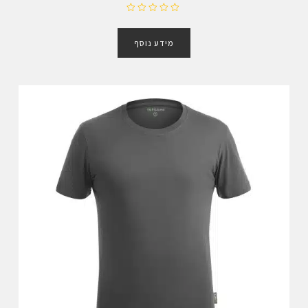
ד
ו
מידע נוסף
ר
ג
0
מ
ת
ו
ך
5