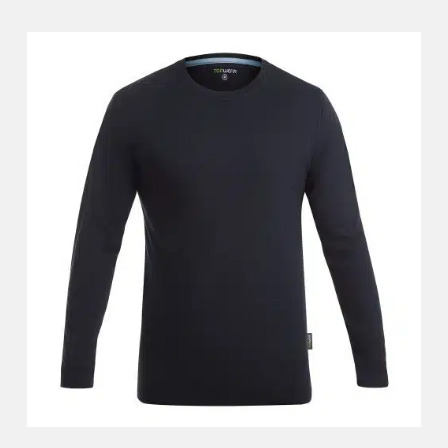
0
מ
ת
ו
ך
5