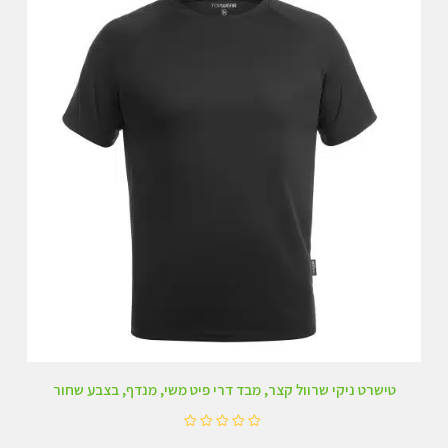
5
טישרט ניקי שרוול קצר, מבד דרי פיט משי, מנדף, בצבע שחור
ד