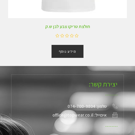
חולצת טריקו צבע לבן ש.ק
ד
ו
מידע נוסף
ר
ג
0
מ
ת
ו
ך
יצירת קשר:
5
טלפון: 074-700-9804
אימייל: office@topwear.co.il