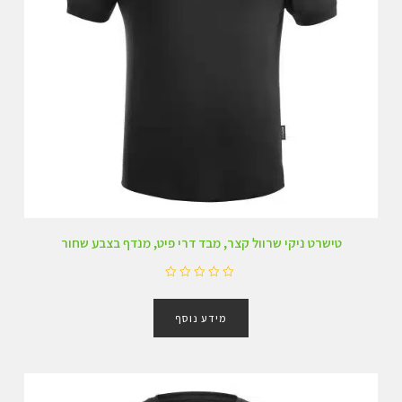
טישרט ניקי שרוול קצר, מבד דרי פיט, מנדף בצבע שחור
ד
ו
מידע נוסף
ר
ג
0
מ
ת
ו
ך