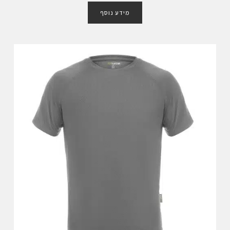
ו
מידע נוסף
ר
ג
0
מ
ת
ו
ך
5