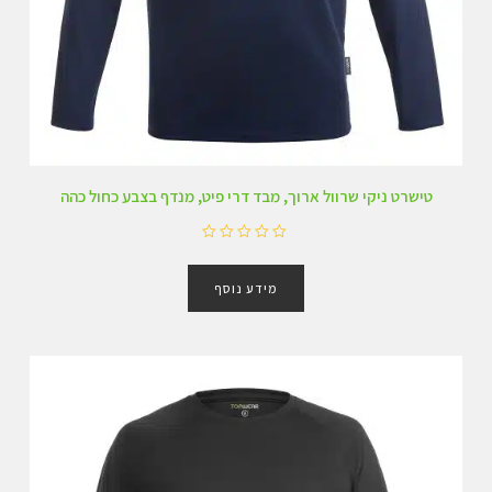
טישרט ניקי שרוול ארוך, מבד דרי פיט, מנדף בצבע כחול כהה
ד
ו
מידע נוסף
ר
ג
0
מ
ת
ו
ך
5