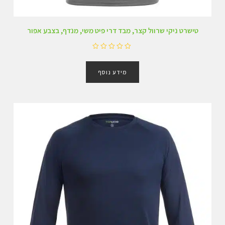
טישרט ניקי שרוול קצר, מבד דרי פיט משי, מנדף, בצבע אפור
ד
ו
מידע נוסף
ר
ג
0
מ
ת
ו
ך
5