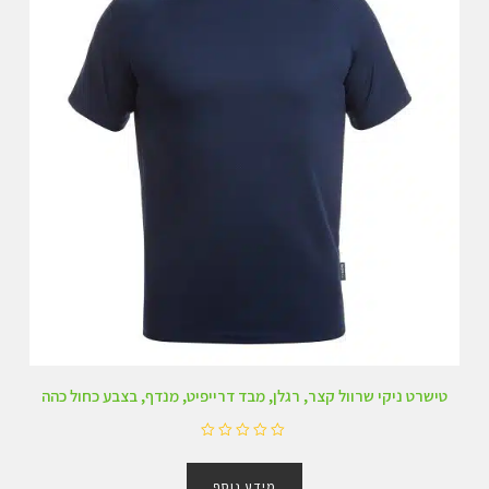
טישרט ניקי שרוול קצר, רגלן, מבד דרייפיט, מנדף, בצבע כחול כהה
ד
ו
מידע נוסף
ר