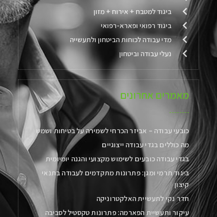
ביגוד למטבח + אירוח + מזון
ביגוד רפואי ופארא-רפואי
מדי עבודה לכוחות הביטחון ולתעשייה
נעלי עבודה וביטחון
מאמרים אחרונים
כובעי עבודה – אביזר הכרחי לשמירה על בטיחות ושמש
מה כוללים בגדי עבודה ייצוגיים
בגדי עבודה כובעים לשימוש מקצועי והגנה יומיומית
ביגוד תרמי ומגן: פתרונות מתקדמים לעבודה בתנאי
קיצון
חדר נקי לתעשיית האלקטרוניקה
עיקור ותעשיית הפארמה: פתרונות טקסטיל לסביבה