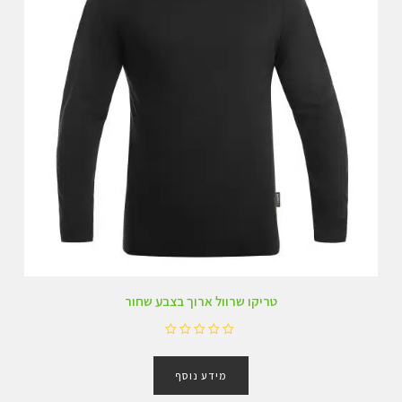
טריקו שרוול ארוך בצבע שחור
ד
ו
מידע נוסף
ר
ג